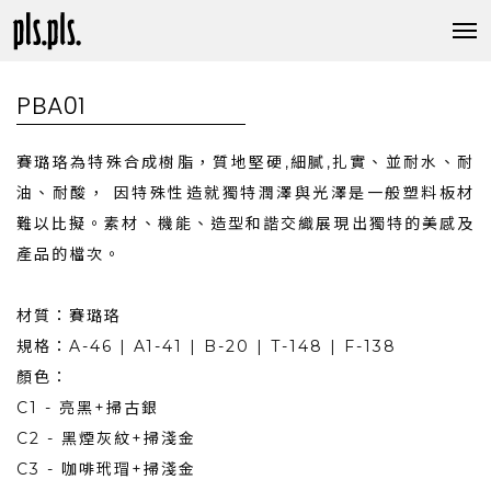
PBA01
賽璐珞為特殊合成樹脂，質地堅硬,細膩,扎實、並耐水、耐
油、耐酸， 因特殊性造就獨特潤澤與光澤是一般塑料板材
難以比擬。素材、機能、造型和諧交織展現出獨特的美感及
產品的檔次。
材質：賽璐珞
規格：A-46 | A1-41 | B-20 | T-148 | F-138
顏色：
C1 - 亮黑+掃古銀
C2 - 黑煙灰紋+掃淺金
C3 - 咖啡玳瑁+掃淺金