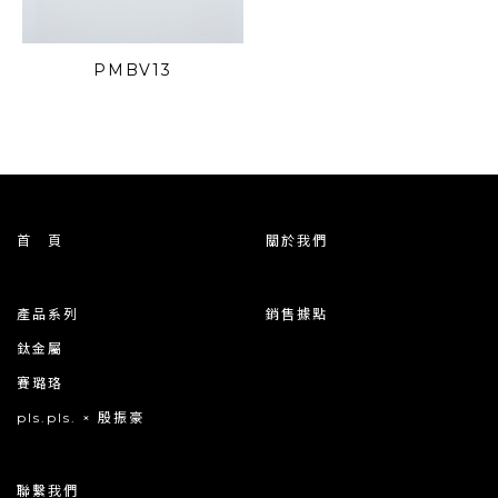
PMBV13
首 頁
關於我們
產品系列
銷售據點
鈦金屬
賽璐珞
pls.pls. × 殷振豪
聯繫我們